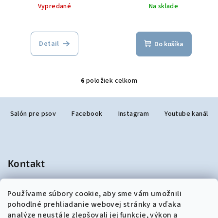
Vypredané
Na sklade
Detail
Do košíka
6
položiek celkom
O
v
Z
l
Salón pre psov
Facebook
Instagram
Youtube kanál
á
á
p
d
a
ä
c
t
Kontakt
i
i
e
e
p
salonjulzar
@
gmail.com
Používame súbory cookie, aby sme vám umožnili
+421948190299
r
pohodlné prehliadanie webovej stránky a vďaka
v
analýze neustále zlepšovali jej funkcie, výkon a