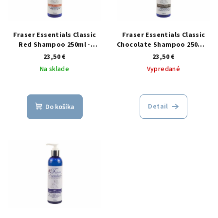
s
d
p
u
r
Fraser Essentials Classic
Fraser Essentials Classic
k
o
Red Shampoo 250ml -
Chocolate Shampoo 250ml -
t
červený šampón
hnedý šampón
23,50 €
23,50 €
d
o
Na sklade
Vypredané
u
v
k
t
Detail
Do košíka
o
v