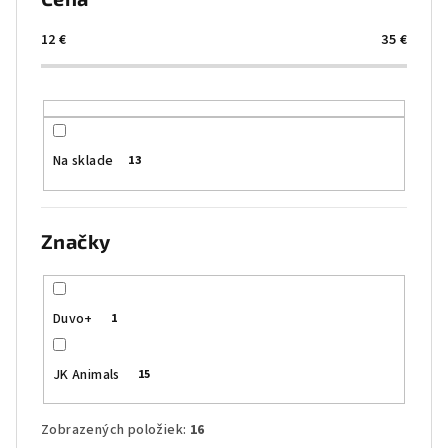
p
r
12
€
35
€
o
d
u
k
Na sklade
13
t
o
v
Značky
Duvo+
1
JK Animals
15
Zobrazených položiek:
16