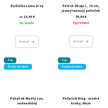
Poduška Lama Grey
Pelech Okapi L, 70 cm,
jemný luxusný peliešok
15,90 €
29,90 €
od
Vypredané
Na sklade
Detail
Detail
Tip
Tip
Český výrobok
Český výrobok
Peliešok Monty Lux,
Peliešok Ring - modré
vodeodolný
kruhy, 60cm