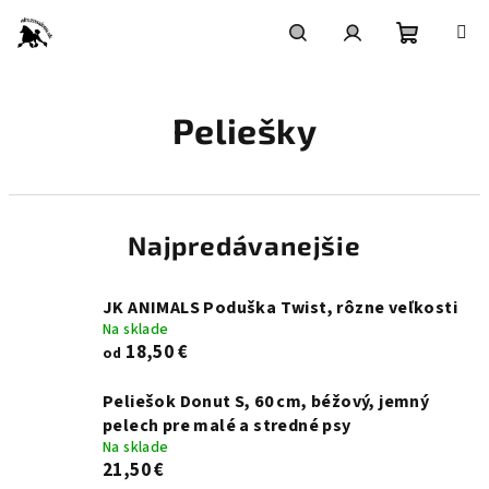
Prejsť
na
obsah
Nákupn
Hľadať
Prihlásenie
Peliešky
košík
Najpredávanejšie
JK ANIMALS Poduška Twist, rôzne veľkosti
Na sklade
18,50 €
od
Peliešok Donut S, 60 cm, béžový, jemný
pelech pre malé a stredné psy
Na sklade
21,50 €