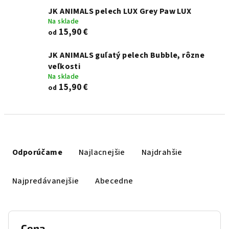
JK ANIMALS pelech LUX Grey Paw LUX
Na sklade
15,90 €
od
JK ANIMALS guľatý pelech Bubble, rôzne
veľkosti
Na sklade
15,90 €
od
R
a
Odporúčame
Najlacnejšie
Najdrahšie
d
e
Najpredávanejšie
Abecedne
n
i
e
Cena