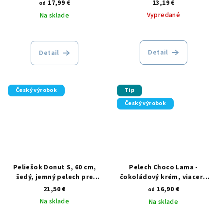
17,99 €
13,19 €
od
Vypredané
Na sklade
Detail
Detail
Český výrobok
Tip
Český výrobok
Peliešok Donut S, 60 cm,
Pelech Choco Lama -
šedý, jemný pelech pre
čokoládový krém, viacero
malé a stredné psy
veľkostí
21,50 €
16,90 €
od
Na sklade
Na sklade