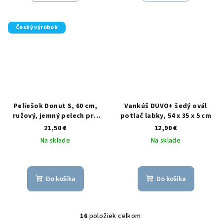
Český výrobok
Peliešok Donut S, 60 cm,
Vankúš DUVO+ šedý ovál
ružový, jemný pelech pre
potlač labky, 54 x 35 x 5 cm
malé a stredné psy
21,50 €
12,90 €
Na sklade
Na sklade
Do košíka
Do košíka
16
položiek celkom
O