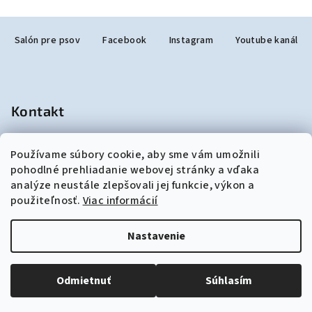
v
Z
l
Salón pre psov
Facebook
Instagram
Youtube kanál
á
á
p
d
a
ä
c
t
Kontakt
i
i
e
e
p
salonjulzar
@
gmail.com
Používame súbory cookie, aby sme vám umožnili
+421948190299
r
pohodlné prehliadanie webovej stránky a vďaka
v
analýze neustále zlepšovali jej funkcie, výkon a
k
použiteľnosť.
Viac informácií
y
v
Nastavenie
ý
p
Copyright 2026
akozosalonu.sk
. Všetky práva vyhradené.
Upraviť nastavenie cookies
i
Odmietnuť
Súhlasím
s
Vytvoril Shoptet
u