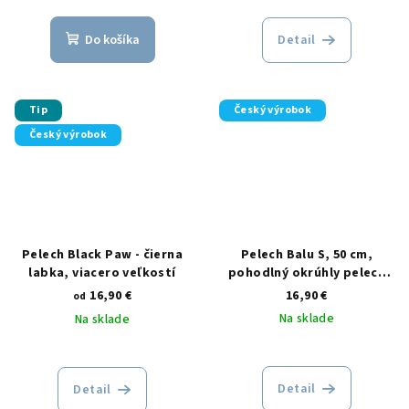
Do košíka
Detail
Tip
Český výrobok
Český výrobok
Pelech Black Paw - čierna
Pelech Balu S, 50 cm,
labka, viacero veľkostí
pohodlný okrúhly pelech
pre menšie psy
16,90 €
16,90 €
od
Na sklade
Na sklade
Detail
Detail