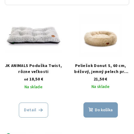
V
ý
p
i
s
p
r
JK ANIMALS Poduška Twist,
Peliešok Donut S, 60 cm,
o
rôzne veľkosti
béžový, jemný pelech pre
malé a stredné psy
18,50 €
21,50 €
d
od
Na sklade
Na sklade
u
k
t
Detail
Do košíka
o
v