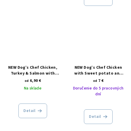
NEW Dog’s Chef Chicken,
NEW Dog’s Chef Chicken
Turkey & Salmon with
with Sweet potato and
Sweet potato and Carot
herbs SMALL BREED
6,90 €
7 €
od
od
PUPPY
Na sklade
Doručenie do 5 pracovných
dní
Detail
Detail