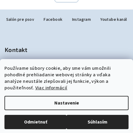
á
o
d
v
Z
a
a
n
Salón pre psov
Facebook
Instagram
Youtube kanál
á
c
i
i
p
e
e
ä
p
t
r
Kontakt
i
v
k
e
salonjulzar
@
gmail.com
Používame súbory cookie, aby sme vám umožnili
y
+421948190299
pohodlné prehliadanie webovej stránky a vďaka
v
analýze neustále zlepšovali jej funkcie, výkon a
ý
použiteľnosť.
Viac informácií
p
i
s
Nastavenie
u
Copyright 2026
akozosalonu.sk
. Všetky práva vyhradené.
Upraviť nastavenie cookies
Odmietnuť
Súhlasím
Vytvoril Shoptet