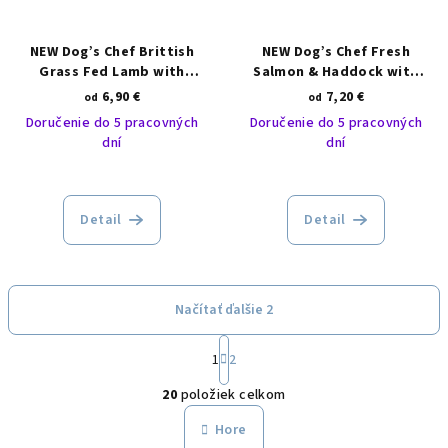
NEW Dog’s Chef Brittish
NEW Dog’s Chef Fresh
Grass Fed Lamb with
Salmon & Haddock with
Pomegranate and Broccoli
Sweet potato and
6,90 €
7,20 €
od
od
ACTIVE
Asparagus PUPPY
Doručenie do 5 pracovných
Doručenie do 5 pracovných
dní
dní
Detail
Detail
Načítať ďalšie 2
S
1
2
t
O
r
20
položiek celkom
á
v
n
l
Hore
k