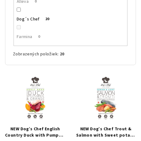
Alleva
0
Dog´s Chef
20
Farmina
0
Zobrazených položiek:
20
V
ý
p
i
s
p
r
NEW Dog’s Chef English
NEW Dog’s Chef Trout &
o
Country Duck with Pumpkin
Salmon with Sweet potato