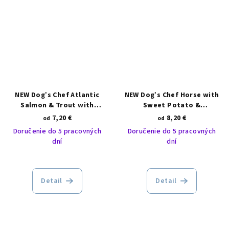
NEW Dog’s Chef Atlantic
NEW Dog’s Chef Horse with
Salmon & Trout with
Sweet Potato &
Asparagus SMALL BREED
Pomegranate ADULT
7,20 €
8,20 €
od
od
Doručenie do 5 pracovných
Doručenie do 5 pracovných
dní
dní
Detail
Detail