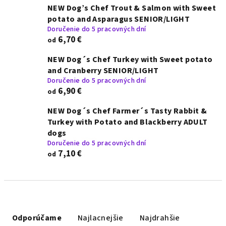
NEW Dog’s Chef Trout & Salmon with Sweet
potato and Asparagus SENIOR/LIGHT
Doručenie do 5 pracovných dní
6,70 €
od
NEW Dog´s Chef Turkey with Sweet potato
and Cranberry SENIOR/LIGHT
Doručenie do 5 pracovných dní
6,90 €
od
NEW Dog´s Chef Farmer´s Tasty Rabbit &
Turkey with Potato and Blackberry ADULT
dogs
Doručenie do 5 pracovných dní
7,10 €
od
R
a
Odporúčame
Najlacnejšie
Najdrahšie