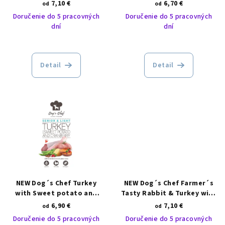
and Orange
and Asparagus
7,10 €
6,70 €
d
od
od
SENIOR/LIGHT
Doručenie do 5 pracovných
Doručenie do 5 pracovných
u
dní
dní
k
t
o
Detail
Detail
v
NEW Dog´s Chef Turkey
NEW Dog´s Chef Farmer´s
with Sweet potato and
Tasty Rabbit & Turkey with
Cranberry SENIOR/LIGHT
Potato and Blackberry
6,90 €
7,10 €
od
od
ADULT dogs
Doručenie do 5 pracovných
Doručenie do 5 pracovných