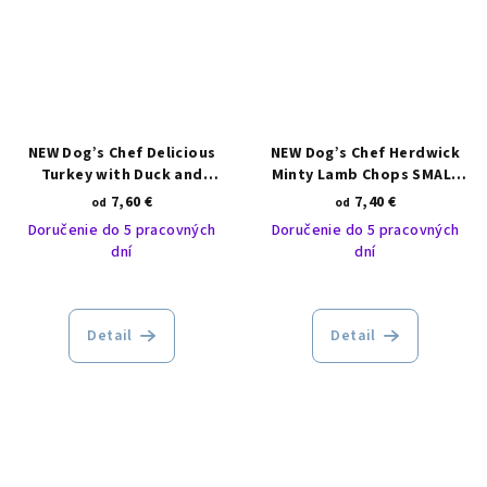
NEW Dog’s Chef Delicious
NEW Dog’s Chef Herdwick
Turkey with Duck and
Minty Lamb Chops SMALL
Camomile SMALL BREED
BREED
7,60 €
7,40 €
od
od
Doručenie do 5 pracovných
Doručenie do 5 pracovných
dní
dní
Detail
Detail