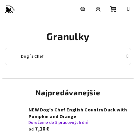
Prejsť
na
obsah
Nákupn
Hľadať
Prihlásenie
Granulky
košík
Dog´s Chef
Najpredávanejšie
NEW Dog’s Chef English Country Duck with
Pumpkin and Orange
Doručenie do 5 pracovných dní
7,10 €
od