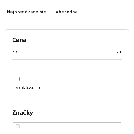
d
e
Najpredávanejšie
Abecedne
n
i
e
Cena
p
r
6
€
112
€
o
d
u
k
Na sklade
3
t
o
v
Značky