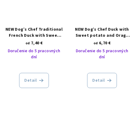
NEW Dog’s Chef Traditional
NEW Dog’s Chef Duck with
French Duck with Sweet
Sweet potato and Orage
potato and Orange SMALL
ADULT
7,40 €
6,70 €
od
od
BREED
Doručenie do 5 pracovných
Doručenie do 5 pracovných
dní
dní
Detail
Detail