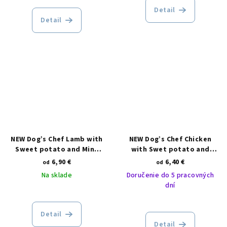
Detail
Detail
NEW Dog’s Chef Lamb with
NEW Dog’s Chef Chicken
Sweet potato and Mint
with Swet potato and
ADULT
Herbs ADULT
6,90 €
6,40 €
od
od
Na sklade
Doručenie do 5 pracovných
dní
Detail
Detail