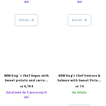
dní
dní
Detail
Detail
NEW Dog´s Chef Angus with
NEW Dog’s Chef Venison &
Sweet potato and carrots
Salmon with Sweet Potato
ADULT
and Mulberry ADULT
6,70 €
7 €
od
od
Doručenie do 5 pracovných
Na sklade
dní