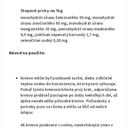
Stopové prvky na 1kg
monohydrát síranu železnatého 50 mg, monohydrát
síranu zinočnatého 85 mg, monohydrát síranu
manganitého 35 mg, pentahydrát síranu mednatého
9,5 mg, jodičnan vápenatý bezvodý 1,7 mg,
seleničitan sodný 0,30 mg.
Návod na použite:
Krmivo môže byť podávané suché, alebo zvlhčené
teplou vodou do konzistencie, ktorá psovi vyhovuje.
Pokiaľ týmto krmivom kŕmite prvý krát, odporúčame
krmivo pridávať postupne po dobu niekoľkých dní, až
úplne nenahradíte pôvodné krmivo. Požiadavky a
potreby psov sa rôznia a môžu sa líšiť od našich
údajov.
Ak krmivo podávate s vodou, nenechávajte zmes v