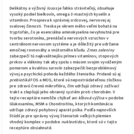
Delikátny a výživný
losos
je ľahko stráviteľný, obsahuje
vysoký podiel bielkovín, omega 3-mastných kyselín a
vitamínov. Prospieva k správnej srdcovej, nervovej aj
svalovej činnosti. Treska je okrem iného veľmi bohatá na
tryptofán, čo je esenciálna aminokyselina nevyhnutná pre
tvorbu serotonínu, prenášača nervových vzruchov v
centrálnom nervovom systéme a je dôležitý pre udržanie
emočnej rovnováhy a vnútorného kľudu.
Zmes zeleniny
zabezpečí tú najkvalitnejšiu prímes vitamínov, stopových
prvkov a vlákniny tak aby spolu s mäsom svojim vyváženým
pomerom a kvalitou surovín zabezpečili bezproblémový
vývoj a psychickú pohodu každého šteniatka. Pridané sú aj
prebiotiká
FOS a MOS, ktoré sú nepostrádateľnou zložkou
pre zdravú črevnú mikroflóru, čím udržujú zdravý zažívací
trakt a zlepšujú jeho obranný systém proti chorobám. V
tejto receptúre nemôže chýbať ani
kĺbová výživa
v podobe
Glukosamínu, MSM a Chondroitínu, ktorých kombinácia
udržuje zdravý pohybový aparát psíka. Podľa najnovších
štúdií je pre správny vývoj šteniatok veľkých plemien
vhodný komplex v podobe
nukleotidov
, ktoré sú v tejto
receptúre obsiahnuté.