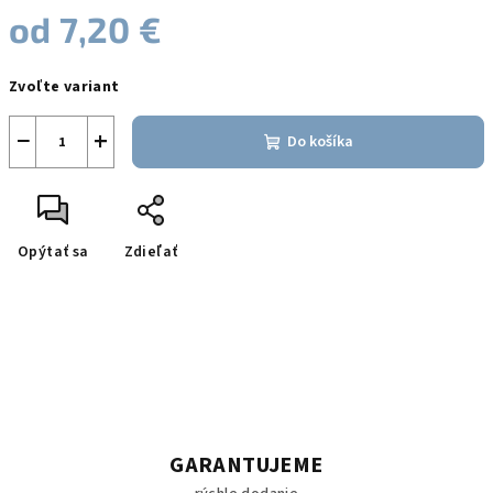
od
7,20 €
Jednotková
Zvoľte variant
cena:
−
+
Do košíka
Opýtať sa
Zdieľať
GARANTUJEME