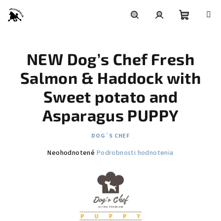
Prejsť
na
obsah
Nákupn
Hľadať
Prihlásenie
NEW Dog’s Chef Fresh
košík
Salmon & Haddock with
Sweet potato and
Asparagus PUPPY
DOG´S CHEF
Priemerné
Neohodnotené
Podrobnosti hodnotenia
hodnotenie
produktu
je
0,0
z
5