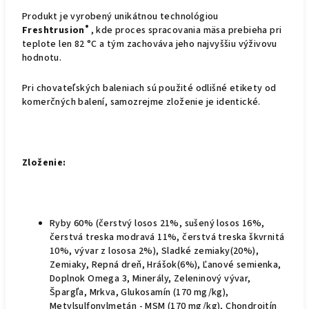
Produkt je vyrobený unikátnou technológiou
®
Freshtrusion
, kde proces spracovania mäsa prebieha pri
teplote len 82 °C a tým zachováva jeho najvyššiu výživovu
hodnotu.
Pri chovateľských baleniach sú použité odlišné etikety od
komerčných balení, samozrejme zloženie je identické.
Zloženie:
Ryby 60% (čerstvý losos 21%, sušený losos 16%,
čerstvá treska modravá 11%, čerstvá treska škvrnitá
10%, vývar z lososa 2%), Sladké zemiaky(20%),
Zemiaky, Repná dreň, Hrášok(6%), Ľanové semienka,
Doplnok Omega 3, Minerály, Zeleninový vývar,
Špargľa, Mrkva, Glukosamín (170 mg/kg),
Metylsulfonylmetán - MSM (170 mg/kg), Chondroitín