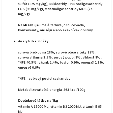
sulfát (125 mg/kg), Nukleotidy, Fruktooligosacharidy
FOS (96 mg/kg), Mananoligosacharidy MOS (24
mg/kg).
Neobsahuje
umelé farbivá, ochucovadlá,
konzervanty, ani sóju alebo akékoľvek obilniny.
Analytické zložky
surová bielkovina 28%, surové oleje a tuky 13%,
surová vláknina 3,5%, surový popol 8%, vlhkosť 8%,
*NFE 40,5%, vápnik 1,4%, fosfor 0,9%, omega3 2,8%,
omega6 0,9%
*NFE - celkový podiel sacharidov
Metabolizovateľná energia: 363 kcal/100g
Doplnkové látky na 1kg
vitamín A 15000 MJ, vitamín D3 2000 MJ, vitamín E 95
MJ