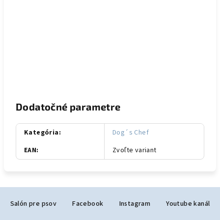
Dodatočné parametre
Kategória
:
Dog´s Chef
EAN
:
Zvoľte variant
Z
Salón pre psov
Facebook
Instagram
Youtube kanál
á