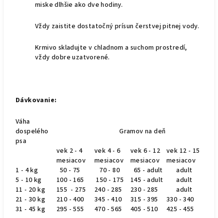
miske dlhšie ako dve hodiny.
Vždy zaistite dostatočný prísun čerstvej pitnej vody.
Krmivo skladujte v chladnom a suchom prostredí,
vždy dobre uzatvorené.
Dávkovanie:
Váha
dospelého
Gramov na deň
psa
vek 2 - 4
vek 4 - 6
vek 6 - 12
vek 12 - 15
mesiacov
mesiacov
mesiacov
mesiacov
1 - 4 kg
50 - 75
70 - 80
65 - adult
adult
5 - 10 kg
100 - 165
150 - 175
145 - adult
adult
11 - 20 kg
155 - 275
240 - 285
230 - 285
adult
21 - 30 kg
210 - 400
345 - 410
315 - 395
330 - 340
31 - 45 kg
295 - 555
470 - 565
405 - 510
425 - 455