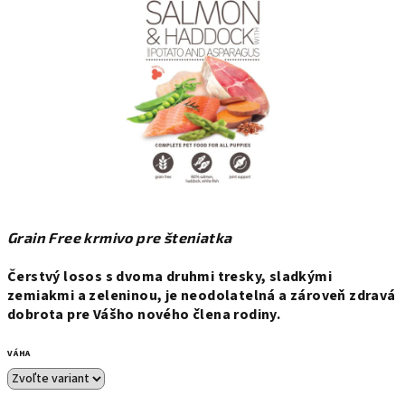
hviezdičiek.
Grain Free krmivo pre šteniatka
Čerstvý losos s dvoma druhmi tresky, sladkými
zemiakmi a zeleninou, je neodolatelná a zároveň zdravá
dobrota pre Vášho nového člena rodiny.
VÁHA