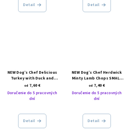
Detail
Detail
NEW Dog’s Chef Delicious
NEW Dog’s Chef Herdwick
Turkey with Duck and
Minty Lamb Chops SMALL
Camomile SMALL BREED
BREED
7,60 €
7,40 €
od
od
Doručenie do 5 pracovných
Doručenie do 5 pracovných
dní
dní
Detail
Detail