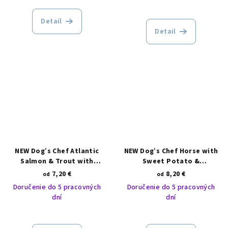
Detail
Detail
NEW Dog’s Chef Atlantic
NEW Dog’s Chef Horse with
Salmon & Trout with
Sweet Potato &
Asparagus SMALL BREED
Pomegranate ADULT
7,20 €
8,20 €
od
od
Doručenie do 5 pracovných
Doručenie do 5 pracovných
dní
dní