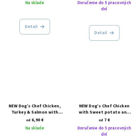
Na sklade
Doručenie do 5 pracovných
dní
Detail
Detail
NEW Dog’s Chef Chicken,
NEW Dog’s Chef Chicken
Turkey & Salmon with
with Sweet potato and
Sweet potato and Carot
herbs SMALL BREED
6,90 €
7 €
od
od
PUPPY
Na sklade
Doručenie do 5 pracovných
dní