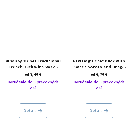
NEW Dog’s Chef Traditional
NEW Dog’s Chef Duck with
French Duck with Sweet
Sweet potato and Orage
potato and Orange SMALL
ADULT
7,40 €
6,70 €
od
od
BREED
Doručenie do 5 pracovných
Doručenie do 5 pracovných
dní
dní
Detail
Detail