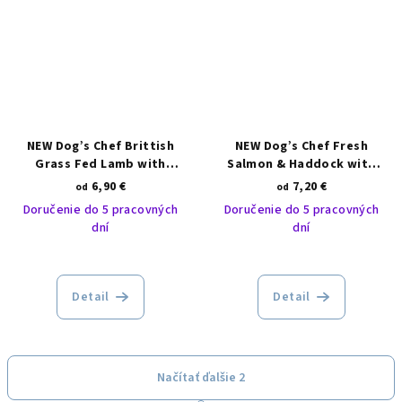
NEW Dog’s Chef Brittish
NEW Dog’s Chef Fresh
Grass Fed Lamb with
Salmon & Haddock with
Pomegranate and Broccoli
Sweet potato and
6,90 €
7,20 €
od
od
ACTIVE
Asparagus PUPPY
Doručenie do 5 pracovných
Doručenie do 5 pracovných
dní
dní
Detail
Detail
Načítať ďalšie 2