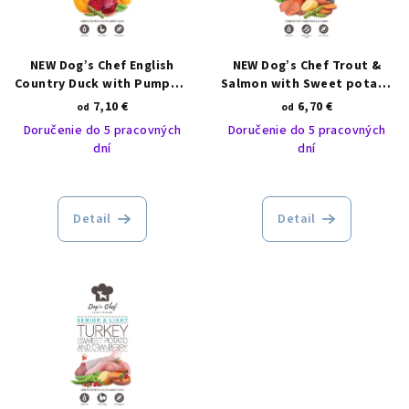
s
d
p
u
r
NEW Dog’s Chef English
NEW Dog’s Chef Trout &
k
o
Country Duck with Pumpkin
Salmon with Sweet potato
t
and Orange
and Asparagus
7,10 €
6,70 €
d
od
od
o
SENIOR/LIGHT
Doručenie do 5 pracovných
Doručenie do 5 pracovných
u
v
dní
dní
k
t
o
Detail
Detail
v