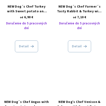
NEW Dog´s Chef Turkey
NEW Dog´s Chef Farmer´s
with Sweet potato and
Tasty Rabbit & Turkey with
Cranberry SENIOR/LIGHT
Potato and Blackberry
6,90 €
7,10 €
od
od
ADULT dogs
Doručenie do 5 pracovných
Doručenie do 5 pracovných
dní
dní
Detail
Detail
NEW Dog´s Chef Angus with
NEW Dog’s Chef Venison &