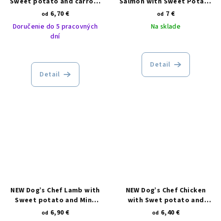
Sweet potato and carrots
Salmon with Sweet Potato
ADULT
and Mulberry ADULT
6,70 €
7 €
od
od
Doručenie do 5 pracovných
Na sklade
dní
Detail
Detail
NEW Dog’s Chef Lamb with
NEW Dog’s Chef Chicken
Sweet potato and Mint
with Swet potato and
ADULT
Herbs ADULT
6,90 €
6,40 €
od
od