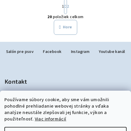
S
1
2
t
O
r
20
položiek celkom
á
v
n
l
Hore
k
á
o
d
v
Z
a
a
n
Salón pre psov
Facebook
Instagram
Youtube kanál
á
c
i
i
p
e
e
ä
p
t
r
Kontakt
i
v
k
e
salonjulzar
@
gmail.com
y
Používame súbory cookie, aby sme vám umožnili
+421948190299
pohodlné prehliadanie webovej stránky a vďaka
v
analýze neustále zlepšovali jej funkcie, výkon a
ý
použiteľnosť.
Viac informácií
p
i