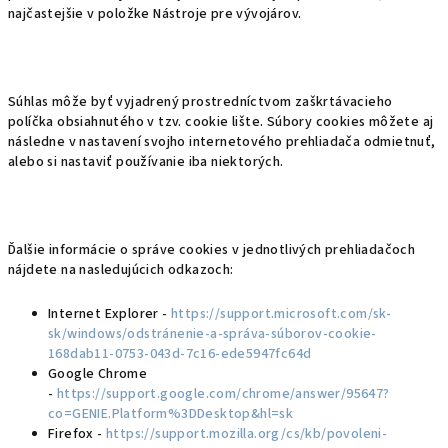
najčastejšie v položke Nástroje pre vývojárov.
Súhlas môže byť vyjadrený prostredníctvom zaškrtávacieho
políčka obsiahnutého v tzv. cookie lište. Súbory cookies môžete aj
následne v nastavení svojho internetového prehliadača odmietnuť,
alebo si nastaviť používanie iba niektorých.
Ďalšie informácie o správe cookies v jednotlivých prehliadačoch
nájdete na nasledujúcich odkazoch:
Internet Explorer -
https://support.microsoft.com/sk-
sk/windows/odstránenie-a-správa-súborov-cookie-
168dab11-0753-043d-7c16-ede5947fc64d
Google Chrome
-
https://support.google.com/chrome/answer/95647?
co=GENIE.Platform%3DDesktop&hl=sk
Firefox -
https://support.mozilla.org/cs/kb/povoleni-