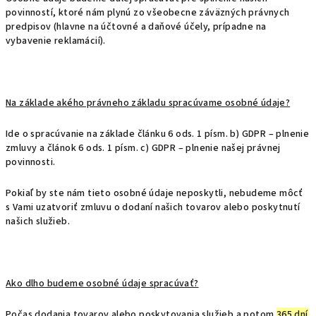
povinností, ktoré nám plynú zo všeobecne záväzných právnych
predpisov (hlavne na účtovné a daňové účely, prípadne na
vybavenie reklamácií).
Na základe akého právneho základu spracúvame osobné údaje?
Ide o spracúvanie na základe článku 6 ods. 1 písm. b) GDPR – plnenie
zmluvy a článok 6 ods. 1 písm. c) GDPR – plnenie našej právnej
povinnosti.
Pokiaľ by ste nám tieto osobné údaje neposkytli, nebudeme môcť
s Vami uzatvoriť zmluvu o dodaní našich tovarov alebo poskytnutí
našich služieb.
Ako dlho budeme osobné údaje spracúvať?
Počas dodania tovarov alebo poskytovania služieb a potom
365 dní