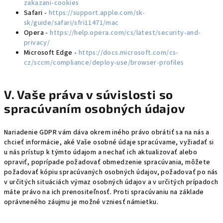
zakazani-cookies
Safari -
https://support.apple.com/sk-
sk/guide/safari/sfri11471/mac
Opera -
https://help.opera.com/cs/latest/security-and-
privacy/
Microsoft Edge -
https://docs.microsoft.com/cs-
cz/sccm/compliance/deploy-use/browser-profiles
V. Vaše práva v súvislosti so
spracúvaním osobných údajov
Nariadenie GDPR vám dáva okrem iného právo obrátiť sa na nás a
chcieť informácie, aké Vaše osobné údaje spracúvame, vyžiadať si
u nás prístup k týmto údajom a nechať ich aktualizovať alebo
opraviť, poprípade požadovať obmedzenie spracúvania, môžete
požadovať kópiu spracúvaných osobných údajov, požadovať po nás
v určitých situáciách výmaz osobných údajov a v určitých prípadoch
máte právo na ich prenositeľnosť. Proti spracúvaniu na základe
oprávneného záujmu je možné vzniesť námietku.