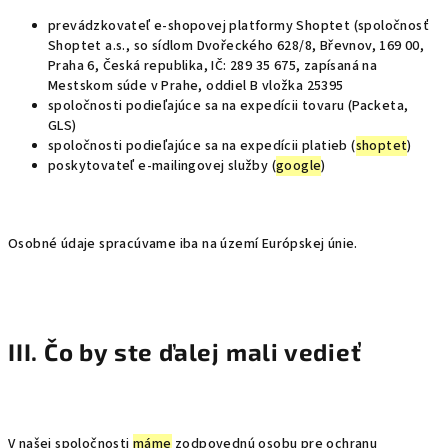
prevádzkovateľ e-shopovej platformy Shoptet (spoločnosť
Shoptet a.s., so sídlom Dvořeckého 628/8, Břevnov, 169 00,
Praha 6, Česká republika, IČ: 289 35 675, zapísaná na
Mestskom súde v Prahe, oddiel B vložka 25395
spoločnosti podieľajúce sa na expedícii tovaru (Packeta,
GLS)
spoločnosti podieľajúce sa na expedícii platieb (
shoptet
)
poskytovateľ e-mailingovej služby (
google
)
Osobné údaje spracúvame iba na území Európskej únie.
III. Čo by ste ďalej mali vedieť
V našej spoločnosti
máme
zodpovednú osobu pre ochranu