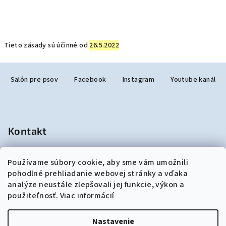
Tieto zásady sú účinné od
26.5.2022
Z
Salón pre psov
Facebook
Instagram
Youtube kanál
á
p
ä
t
Kontakt
i
e
salonjulzar
@
gmail.com
Používame súbory cookie, aby sme vám umožnili
+421948190299
pohodlné prehliadanie webovej stránky a vďaka
analýze neustále zlepšovali jej funkcie, výkon a
použiteľnosť.
Viac informácií
Nastavenie