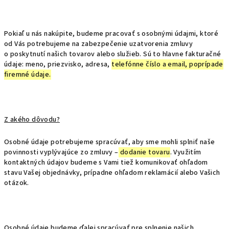
Pokiaľ u nás nakúpite, budeme pracovať s osobnými údajmi, ktoré
od Vás potrebujeme na zabezpečenie uzatvorenia zmluvy
o poskytnutí našich tovarov alebo služieb. Sú to hlavne fakturačné
údaje: meno, priezvisko, adresa,
telefónne číslo a email, poprípade
firemné údaje.
Z akého dôvodu?
Osobné údaje potrebujeme spracúvať, aby sme mohli splniť naše
povinnosti vyplývajúce zo zmluvy –
dodanie tovaru
. Využitím
kontaktných údajov budeme s Vami tiež komunikovať ohľadom
stavu Vašej objednávky, prípadne ohľadom reklamácií alebo Vašich
otázok.
Osobné údaje budeme ďalej spracúvať pre splnenie našich