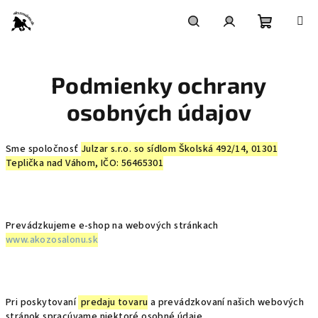
Prejsť
na
obsah
Nákupn
Hľadať
Prihlásenie
Podmienky ochrany
košík
osobných údajov
Sme spoločnosť
Julzar s.r.o. so sídlom Školská 492/14, 01301
Teplička nad Váhom, IČO: 56465301
Prevádzkujeme e-shop na webových stránkach
www.akozosalonu.sk
Pri poskytovaní
predaju tovaru
a prevádzkovaní našich webových
stránok spracúvame niektoré osobné údaje.