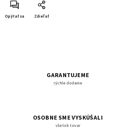
Opýtať sa
Zdieľať
GARANTUJEME
rýchle dodanie
OSOBNE SME VYSKÚŠALI
všetok tovar