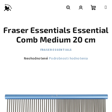
Prejsť
na
obsah
Nákupn
Hľadať
Prihlásenie
Fraser Essentials Essential
košík
Comb Medium 20 cm
FRASER ESSENTIALS
Priemerné
Neohodnotené
Podrobnosti hodnotenia
hodnotenie
produktu
je
0,0
z
5
hviezdičiek.