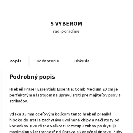
S VÝBEROM
radi poradíme
Popis
Hodnotenie
Diskusia
Podrobný popis
Hrebeň Fraser Essentials Essential Comb Medium 20 cm je
perfektným nástrojom na úpravu srsti pre majiteľov psov a
strihačov.
Vďaka 35 mm oceľovým kolíkom tento hrebeň preniká
hlboko do srsti a zachytáva uvoľnené chlpy a nečistoty od
korienkov. Dve rôzne veľkosti rozstupu zubov poskytujú
maximálnu všestrannosť pri úprave a konečnej úprave. Zuby