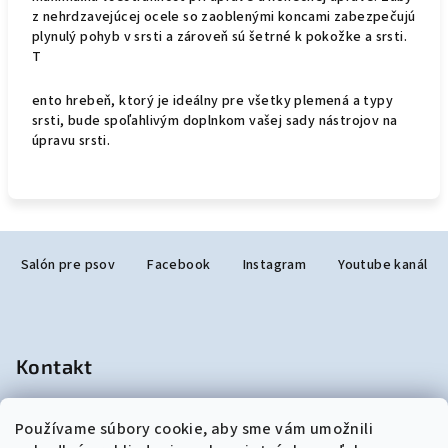
z nehrdzavejúcej ocele so zaoblenými koncami zabezpečujú
plynulý pohyb v srsti a zároveň sú šetrné k pokožke a srsti.
T
ento hrebeň, ktorý je ideálny pre všetky plemená a typy
srsti, bude spoľahlivým doplnkom vašej sady nástrojov na
úpravu srsti.
Z
Salón pre psov
Facebook
Instagram
Youtube kanál
á
p
ä
t
Kontakt
i
e
salonjulzar
@
gmail.com
Používame súbory cookie, aby sme vám umožnili
+421948190299