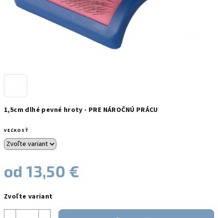
1,5cm dlhé pevné hroty - PRE NÁROČNÚ PRÁCU
VEĽKOSŤ
od
13,50 €
Jednotková
Zvoľte variant
cena: