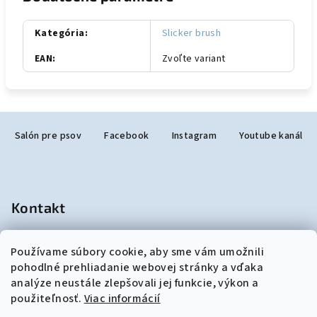
Kategória
:
Slicker brush
EAN
:
Zvoľte variant
Z
Salón pre psov
Facebook
Instagram
Youtube kanál
á
p
ä
t
Kontakt
i
e
salonjulzar
@
gmail.com
Používame súbory cookie, aby sme vám umožnili
+421948190299
pohodlné prehliadanie webovej stránky a vďaka
analýze neustále zlepšovali jej funkcie, výkon a
použiteľnosť.
Viac informácií