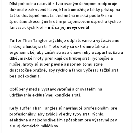
Dlhá pohodlná rukoväť s tvarovaným úchopom podporuje
dokonale zakrivenú hlavu, ktorá umožňuje ľahký prístup na
ťažko dostupné miesta. Jedinečná mäkká podložka so
špeciálne skosenými hrotmi je tajomstvom úspechu týchto
fantastických kief –
nič sa jej nevyrovná!
Tuffer Than Tangles urýchľuje odplsťovanie a vyčesávanie
hrubej a hustej srsti. Tieto kefy sú extrémne ľahké a
ergonomické, aby znížili stres a únavu ruky a zápästia. Extra
dlhé, mäkké hroty prenikajú do hrubej srsti rýchlejšie a
hlbšie, hroty sú super pevné a napriek tomu stále
dostatočne pružné, aby rýchlo a ľahko vyčesali ťažkú ​​srsť
bez poškodenia.
Obľúbený medzi vystavovateľmi a chovateľmi na
udržiavanie exkluzívnej kondície srsti.
Kefy Tuffer Than Tangles sú navrhnuté profesionálmi pre
profesionálov, aby zvládli všetky typy srsti rýchlo,
efektívne a najpohodlnejším spôsobom pre výstavné psy
ale aj domácich miláčikov.