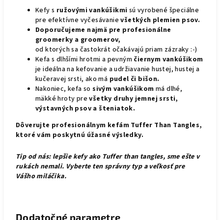
Kefy s
ružovými vankúšikmi
sú vyrobené špeciálne
pre efektívne vyčesávanie
všetkých plemien psov.
Doporučujeme najmä pre profesionálne
groomerky a
groomerov,
od ktorých sa častokrát očakávajú priam zázraky :-)
Kefa s dlhšími hrotmi a pevným
čiernym vankúšikom
je ideálna na kefovanie a udržiavanie hustej, hustej a
kučeravej srsti, ako má
pudel či bišon.
Nakoniec, kefa so
sivým vankúšikom
má dlhé,
mäkké hroty pre
všetky druhy jemnej srsti,
výstavných psov a šteniatok.
D
ôverujte profesionálnym kefám Tuffer Than Tangles,
ktoré vám poskytnú úžasné výsledky.
Tip od nás: lepšie kefy ako Tuffer than tangles, sme ešte v
rukách nemali. Vyberte ten správny typ a veľkosť pre
Vášho miláčika.
Dodatočné parametre