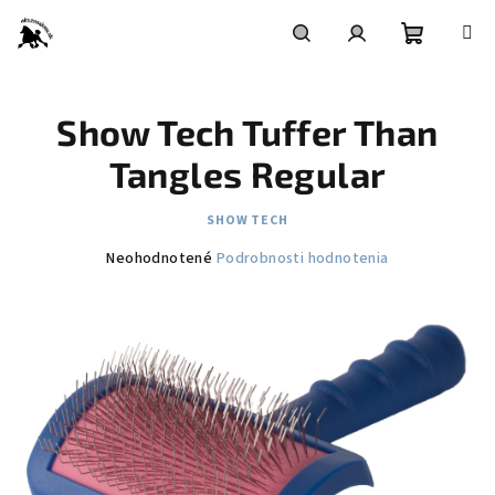
Prejsť
na
obsah
Nákupn
Hľadať
Prihlásenie
Show Tech Tuffer Than
košík
Tangles Regular
SHOW TECH
Priemerné
Neohodnotené
Podrobnosti hodnotenia
hodnotenie
produktu
je
0,0
z
5
hviezdičiek.