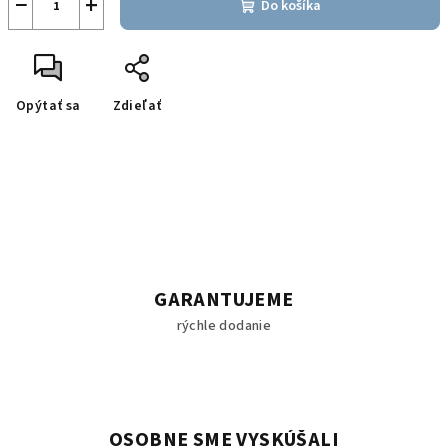
−
+
Do košíka
Opýtať sa
Zdieľať
GARANTUJEME
rýchle dodanie
OSOBNE SME VYSKÚŠALI