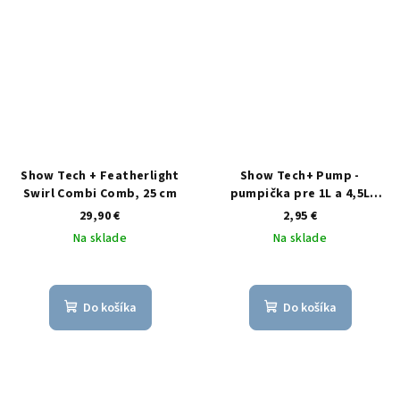
Show Tech + Featherlight
Show Tech+ Pump -
Swirl Combi Comb, 25 cm
pumpička pre 1L a 4,5L
balenie
29,90 €
2,95 €
Na sklade
Na sklade
Do košíka
Do košíka