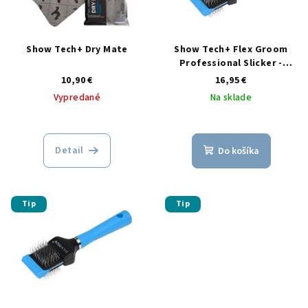
s
d
p
u
r
Show Tech+ Dry Mate
Show Tech+ Flex Groom
k
o
Professional Slicker -
t
Double, Firm
10,90 €
16,95 €
d
o
Vypredané
Na sklade
u
v
k
t
Detail
Do košíka
o
v
Tip
Tip