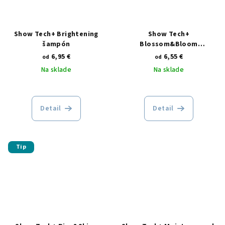
Show Tech+ Brightening
Show Tech+
šampón
Blossom&Bloom
Nourishing kondicionér
6,95 €
6,55 €
od
od
Na sklade
Na sklade
Detail
Detail
Tip