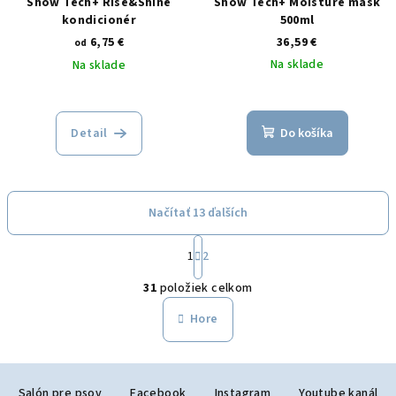
Show Tech+ Rise&Shine
Show Tech+ Moisture mask
kondicionér
500ml
6,75 €
36,59 €
od
Na sklade
Na sklade
Detail
Do košíka
Načítať 13 ďalších
S
1
2
t
O
r
31
položiek celkom
á
v
n
l
Hore
k
á
o
d
v
Z
a
a
n
Salón pre psov
Facebook
Instagram
Youtube kanál