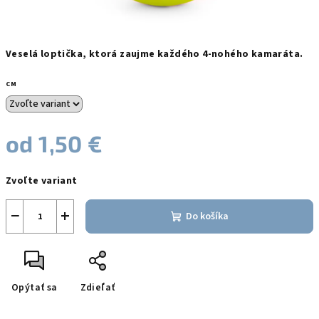
Veselá loptička, ktorá zaujme každého 4-nohého kamaráta.
CM
od
1,50 €
Jednotková
Zvoľte variant
cena:
−
+
Do košíka
Opýtať sa
Zdieľať