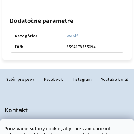
Dodatočné parametre
Kategória
:
Woolf
EAN
:
8594178555094
Z
Salón pre psov
Facebook
Instagram
Youtube kanál
á
p
ä
t
Kontakt
i
e
salonjulzar
@
gmail.com
Používame súbory cookie, aby sme vám umožnili
+421948190299