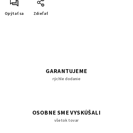
Opýtať sa
Zdieľať
GARANTUJEME
rýchle dodanie
OSOBNE SME VYSKÚŠALI
všetok tovar