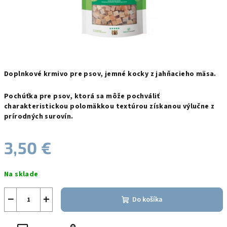
Doplnkové krmivo pre psov, jemné kocky z jahňacieho mäsa.
Pochúťka pre psov, ktorá sa môže pochváliť
charakteristickou polomäkkou textúrou získanou výlučne z
prírodných surovín.
3,50 €
Jednotková
Na sklade
cena:
−
+
Do košíka