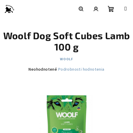
Prejsť
na
obsah
Nákupn
Hľadať
Prihlásenie
Woolf Dog Soft Cubes Lamb
košík
100 g
WOOLF
Priemerné
Neohodnotené
Podrobnosti hodnotenia
hodnotenie
produktu
je
0,0
z
5
hviezdičiek.