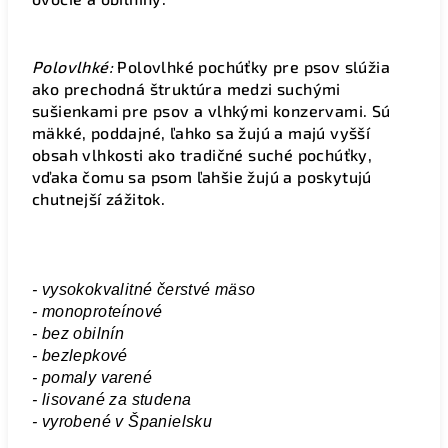
Polovlhké:
Polovlhké pochúťky pre psov slúžia
ako prechodná štruktúra medzi suchými
sušienkami pre psov a vlhkými konzervami. Sú
mäkké, poddajné, ľahko sa žujú a majú vyšší
obsah vlhkosti ako tradičné suché pochúťky,
vďaka čomu sa psom ľahšie žujú a poskytujú
chutnejší zážitok.
- vysokokvalitné čerstvé mäso
-
monoproteínové
-
bez obilnín
-
bezlepkové
-
pomaly varené
-
lisované za studena
-
vyrobené v Španielsku