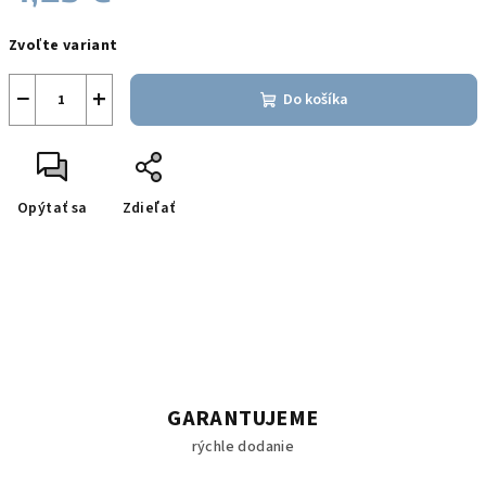
Jednotková
Zvoľte variant
cena:
−
+
Do košíka
Opýtať sa
Zdieľať
GARANTUJEME
rýchle dodanie