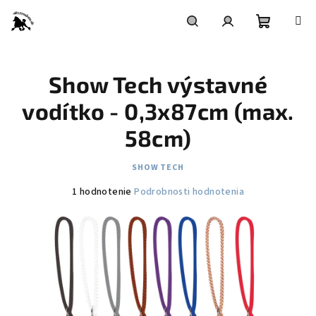
Prejsť
na
obsah
Nákupn
Hľadať
Prihlásenie
Show Tech výstavné
košík
vodítko - 0,3x87cm (max.
58cm)
SHOW TECH
Priemerné
1 hodnotenie
Podrobnosti hodnotenia
hodnotenie
produktu
je
5,0
z
5
hviezdičiek.