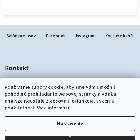
Z
Salón pre psov
Facebook
Instagram
Youtube kanál
á
p
ä
t
Kontakt
i
e
salonjulzar
@
gmail.com
Používame súbory cookie, aby sme vám umožnili
+421948190299
pohodlné prehliadanie webovej stránky a vďaka
analýze neustále zlepšovali jej funkcie, výkon a
použiteľnosť.
Viac informácií
Nastavenie
Copyright 2026
akozosalonu.sk
. Všetky práva vyhradené.
Upraviť nastavenie cookies