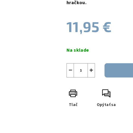
0,0
hračkou.
z
5
11,95 €
hviezdičiek.
Jednotková
cena:
Na sklade
−
+
Tlač
Opýtať sa