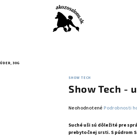
PÚDER, 30G
SHOW TECH
Show Tech - 
Priemerné
Neohodnotené
Podrobnosti h
hodnotenie
produktu
Suché uši sú dôležité pre spr
je
prebytočnej srsti.
S púdrom S