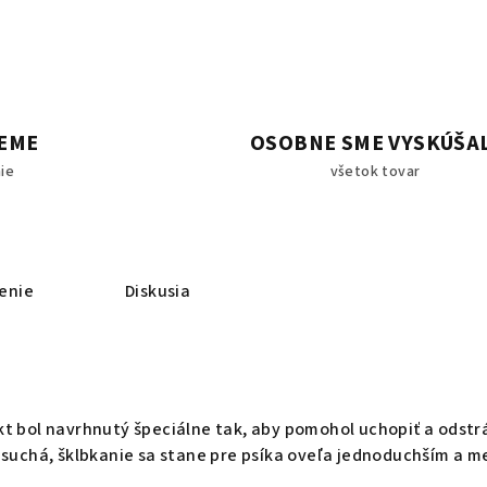
EME
OSOBNE SME VYSKÚŠA
ie
všetok tovar
enie
Diskusia
kt bol navrhnutý špeciálne tak, aby pomohol uchopiť a odst
 suchá, šklbkanie sa stane pre psíka oveľa jednoduchším a me