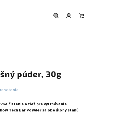
Hľadať
Prihlásenie
Nákupný
košík
ušný púder, 30g
odnotenia
ávne čistenie a tiež pre vytrhávanie
how Tech Ear Powder sa obe úlohy stanú