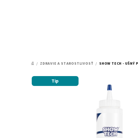
Prejsť
na
obsah
/
ZDRAVIE A STAROSTLIVOSŤ
/
SHOW TECH - UŠNÝ 
DOMOV
Tip