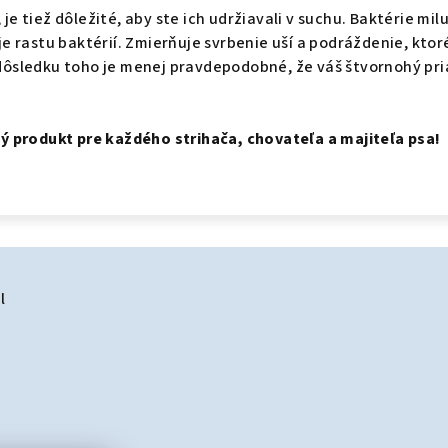
 je tiež dôležité, aby ste ich udržiavali v suchu.
Baktérie milu
 rastu baktérií.
Zmierňuje svrbenie uší a podráždenie, ktor
dôsledku toho je menej pravdepodobné, že váš štvornohý pria
 produkt pre každého strihača, chovateľa a majiteľa psa!
l