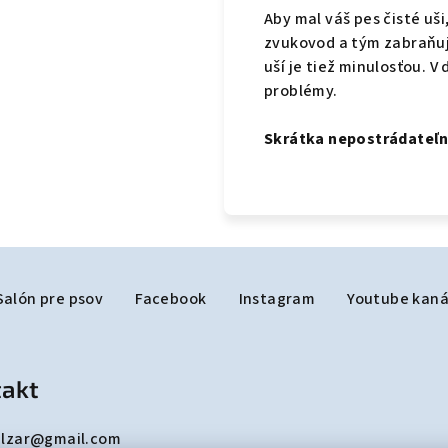
Aby mal váš pes čisté uši,
zvukovod a tým zabraňuje
uší je tiež minulosťou.
V 
problémy.
Skrátka nepostrádateľný
Salón pre psov
Facebook
Instagram
Youtube kaná
akt
lzar
@
gmail.com