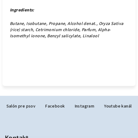
Ingredients:
Butane, Isobutane, Propane, Alcohol denat., Oryza Sativa
(rice) starch, Cetrimonium chloride, Parfum, Alpha-
Isomethyl ionone, Benzyl salicylate, Linalool
Z
Salón pre psov
Facebook
Instagram
Youtube kanál
á
p
ä
t
Kontakt