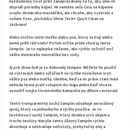
každodenný život príliš zaneprázdnený na to, aby sme im
dopriali poriadny kúpeľ.
Ak nemáte veľa času na kúpanie
svojho domáceho maznáčika, ale chcete, aby vyzeralo a
voňalo čisto, prichádza Show Tech+ Quick Clean na
záchranu!
Alebo možno máte mačku alebo psa, ktorý sa bojí alebo
nemá príliš rád vodu?
Potom určite príde vhod aj tento
šampón.
Je to najlepšie riešenie, ako rýchlo vyčistiť srsť
vášho domáceho maznáčika bez vody.
Aj pre show ľudí je to dokonalý šampón.
Môžete ho použiť
na výstavách alebo súťažiach na rýchle osvieženie srsti
vášho psa alebo mačky.
Ideálne, keď sa im práve stala malá
nehoda tesne pred vstupom do ringu alebo keď chcete
osviežiť svojho štvornohého kamaráta po dlhom cestovaní.
Tento transparentný suchý šampón obsahuje aerosólový
sprej, ktorý sa jednoducho a rýchlo používa.
Je to
textúrovací suchý šampón, ktorý dodáva srsti objem a
trochu textúry.
Navyše tento úžasný šampón rýchlo
absorbuje a odstraňuje nečistoty, prebytočný olej a