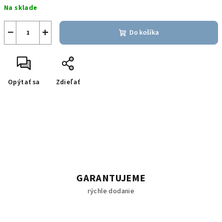
Na sklade
cena:
−
+
Do košíka
Opýtať sa
Zdieľať
GARANTUJEME
rýchle dodanie