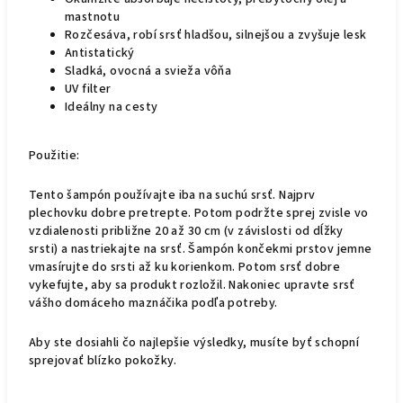
mastnotu
Rozčesáva, robí srsť hladšou, silnejšou a zvyšuje lesk
Antistatický
Sladká, ovocná a svieža vôňa
UV filter
Ideálny na cesty
Použitie:
Tento šampón používajte iba na suchú srsť. Najprv
plechovku dobre pretrepte. Potom podržte sprej zvisle vo
vzdialenosti približne 20 až 30 cm (v závislosti od dĺžky
srsti) a nastriekajte na srsť. Šampón končekmi prstov jemne
vmasírujte do srsti až ku korienkom. Potom srsť dobre
vykefujte, aby sa produkt rozložil. Nakoniec upravte srsť
vášho domáceho maznáčika podľa potreby
.
Aby ste dosiahli čo najlepšie výsledky, musíte byť schopní
sprejovať blízko pokožky.