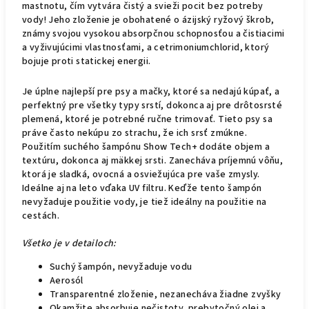
mastnotu, čím vytvára čistý a svieži pocit bez potreby
vody!
Jeho zloženie je obohatené o ázijský ryžový škrob,
známy svojou vysokou absorpčnou schopnosťou a čistiacimi
a vyživujúcimi vlastnosťami, a cetrimoniumchlorid, ktorý
bojuje proti statickej energii.
Je úplne najlepší pre psy a mačky, ktoré sa nedajú kúpať, a
perfektný pre všetky typy srstí, dokonca aj pre drôtosrsté
plemená, ktoré je potrebné ručne trimovať.
Tieto psy sa
práve často nekúpu zo strachu, že ich srsť zmúkne.
Použitím suchého šampónu Show Tech+ dodáte objem a
textúru, dokonca aj mäkkej srsti.
Zanecháva príjemnú vôňu,
ktorá je sladká, ovocná a osviežujúca pre vaše zmysly.
Ideálne aj na leto vďaka UV filtru.
Keďže tento šampón
nevyžaduje použitie vody, je tiež ideálny na použitie na
cestách.
Všetko je v detailoch:
Suchý šampón, nevyžaduje vodu
Aerosól
T
ransparentné zloženie, nezanecháva žiadne zvyšky
Okamžite absorbuje nečistoty, prebytočný olej a