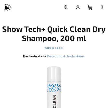
Prejsť
na
obsah
Nákupn
Hľadať
Prihlásenie
Show Tech+ Quick Clean Dry
košík
Shampoo, 200 ml
SHOW TECH
Priemerné
Neohodnotené
Podrobnosti hodnotenia
hodnotenie
produktu
je
0,0
z
5
hviezdičiek.