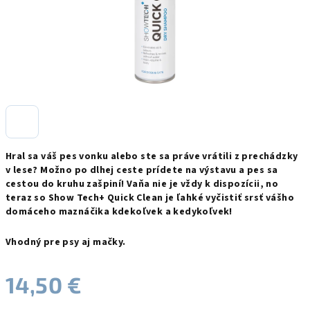
Hral sa váš pes vonku alebo ste sa práve vrátili z prechádzky
v lese?
Možno po dlhej ceste prídete na výstavu a pes sa
cestou do kruhu zašpiní!
Vaňa nie je vždy k dispozícii, no
teraz so Show Tech+ Quick Clean je ľahké vyčistiť srsť vášho
domáceho maznáčika kdekoľvek a kedykoľvek!
Vhodný pre psy aj mačky.
14,50 €
Jednotková