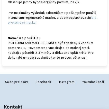
Obsahuje jemný hypoalergénny parfum. PH 7,2.
Pre maximálny výsledok odporúčame po šampóne použiť
intenzívnu regeneračnú masku, alebo neoplachovaciu
bio-
proteínovú masku.
Návod na použitie:
PSH YORKI AND MALTESE - Môže byť zriedený s vodou v
pomere 1:3. Rovnomerne vmasírujte do mokrej srsti,
nechajte pôsobiť 2-3 minúty a dôkladne opláchnite. Pre
dokonalé umytie zopakujte tento proces ešte raz.
Z
Salón pre psov
Facebook
Instagram
Youtube kanál
á
p
ä
t
Kontakt