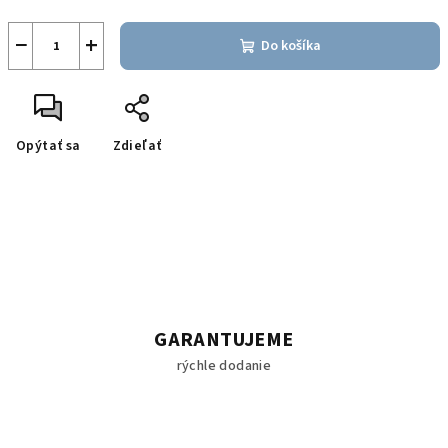
−
+
Do košíka
Opýtať sa
Zdieľať
GARANTUJEME
rýchle dodanie