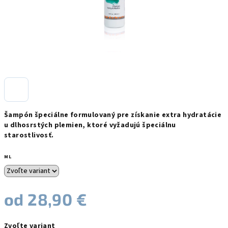
Šampón špeciálne formulovaný pre získanie extra hydratácie
u dlhosrstých plemien, ktoré vyžadujú špeciálnu
starostlivosť.
ML
od
28,90 €
Jednotková
Zvoľte variant
cena: