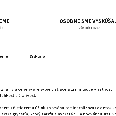
EME
OSOBNE SME VYSKÚŠA
ie
všetok tovar
enie
Diskusia
e známy a cenený pre svoje čistiace a zjemňujúce vlastnosti.
 ľahkosť a žiarivosť.
nému čistiacemu účinku pomáha remineralizovať a detoxiko
 extra glycerín, ktorý zaisťuje hydratáciu a hodvábnu srsť. V