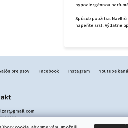
hypoalergénnou parfumá
Spôsob použitia: Navlhč
napeňte srsť. Výdatne o
Salón pre psov
Facebook
Instagram
Youtube kaná
akt
lzar
@
gmail.com
8190299
súbory cookie, aby sme vám umožnili