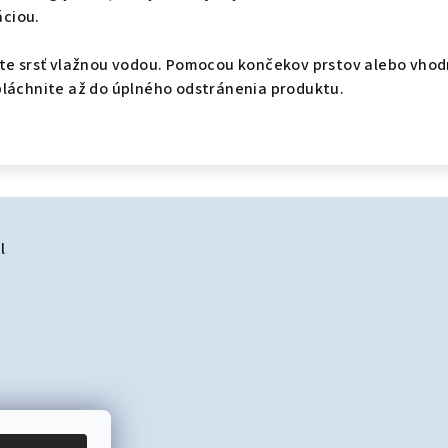
ciou.
ite srsť vlažnou vodou. Pomocou končekov prstov alebo vho
pláchnite až do úplného odstránenia produktu.
l