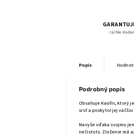
GARANTUJ
rýchle dodan
Popis
Hodnot
Podrobný popis
Obsahuje Kaolín, ktorý j
srsť a poskytol jej väčšiu
Navyše vďaka svojmu jem
nečistoty. Zloženie má aj