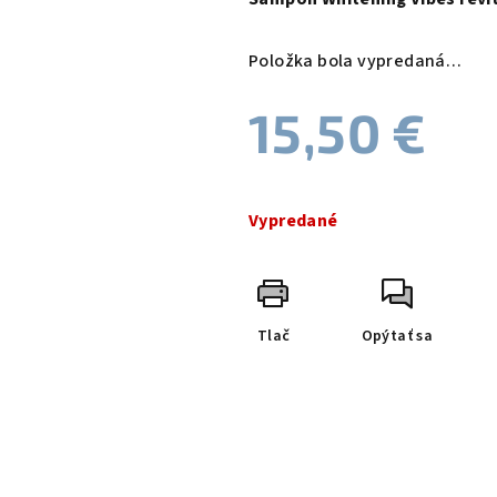
je
0,0
Položka bola vypredaná…
z
5
15,50 €
hviezdičiek.
Jednotková
cena:
Vypredané
Tlač
Opýtať sa