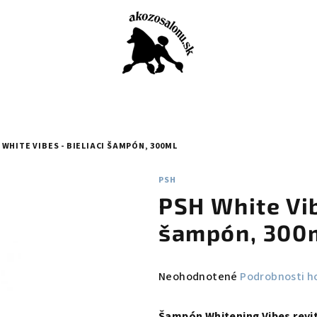
 WHITE VIBES - BIELIACI ŠAMPÓN, 300ML
PSH
PSH White Vib
šampón, 300
Priemerné
Neohodnotené
Podrobnosti h
hodnotenie
produktu
Šampón Whitening Vibes r
evi