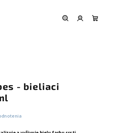
Hľadať
Prihlásenie
Nákupný
košík
es - bieliaci
ml
odnotenia
talizuje a vyživuje bielu farbu srsti.