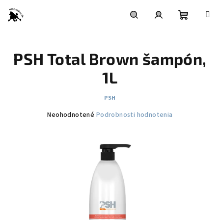
Prejsť
na
obsah
Nákupn
Hľadať
Prihlásenie
PSH Total Brown šampón,
košík
1L
PSH
Priemerné
Neohodnotené
Podrobnosti hodnotenia
hodnotenie
produktu
je
0,0
z
5
hviezdičiek.