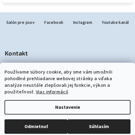
Z
Salón pre psov
Facebook
Instagram
Youtube kanál
á
p
ä
t
Kontakt
i
e
salonjulzar
@
gmail.com
Používame súbory cookie, aby sme vám umožnili
+421948190299
pohodlné prehliadanie webovej stránky a vďaka
analýze neustále zlepšovali jej funkcie, výkon a
použiteľnosť.
Viac informácií
Nastavenie
Copyright 2026
akozosalonu.sk
. Všetky práva vyhradené.
Upraviť nastavenie cookies
Odmietnuť
Súhlasím
Vytvoril Shoptet