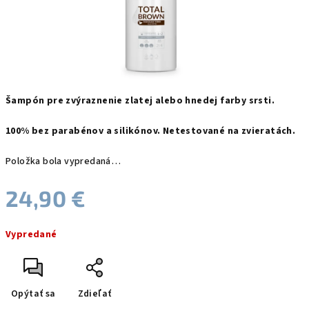
Šampón pre zvýraznenie zlatej alebo hnedej farby srsti.
100% bez parabénov a silikónov.
Netestované na zvieratách.
Položka bola vypredaná…
24,90 €
Jednotková
Vypredané
cena:
Opýtať sa
Zdieľať