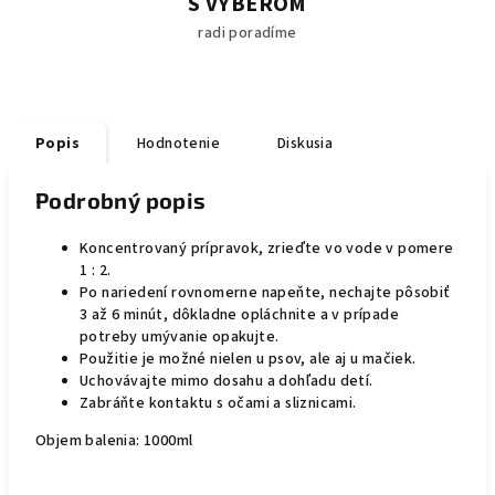
S VÝBEROM
radi poradíme
Popis
Hodnotenie
Diskusia
Podrobný popis
Koncentrovaný prípravok, zrieďte vo vode v pomere
1 : 2.
Po nariedení rovnomerne napeňte, nechajte pôsobiť
3 až 6 minút, dôkladne opláchnite a v prípade
potreby umývanie opakujte.
Použitie je možné nielen u psov, ale aj u mačiek.
Uchovávajte mimo dosahu a dohľadu detí.
Zabráňte kontaktu s očami a sliznicami.
Objem balenia: 1000ml