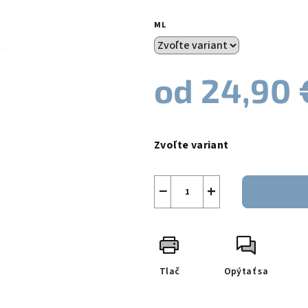
0,0
z
ML
5
hviezdičiek.
od
24,90 
Jednotková
cena:
Zvoľte variant
−
+
Tlač
Opýtať sa