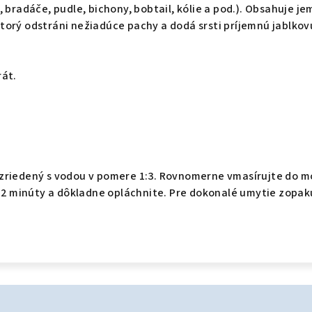
 bradáče, pudle, bichony, bobtail, kólie a pod.). Obsahuje j
torý odstráni nežiadúce pachy a dodá srsti príjemnú jablkov
rát.
zriedený s vodou v pomere 1:3. Rovnomerne vmasírujte do m
1-2 minúty a dôkladne opláchnite. Pre dokonalé umytie zopak