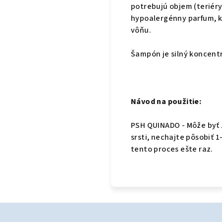
potrebujú objem (teriéry,
hypoalergénny parfum, k
vôňu.
Šampón je silný koncent
Návod na použitie:
PSH QUINADO - Môže byť 
srsti, nechajte pôsobiť 
tento proces ešte raz.