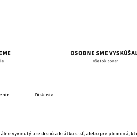
EME
OSOBNE SME VYSKÚŠA
ie
všetok tovar
enie
Diskusia
álne vyvinutý pre drsnú a krátku srsť, alebo pre plemená, kt