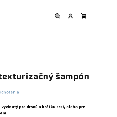
Hľadať
Prihlásenie
Nákupný
košík
texturizačný šampón
odnotenia
vyvinutý pre drsnú a krátku srsť, alebo pre
jem.