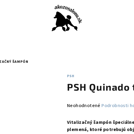
IZAČNÝ ŠAMPÓN
PSH
PSH Quinado 
Priemerné
Neohodnotené
Podrobnosti h
hodnotenie
produktu
Vitalizačný šampón špeciálne 
je
plemená, ktoré potrebujú ob