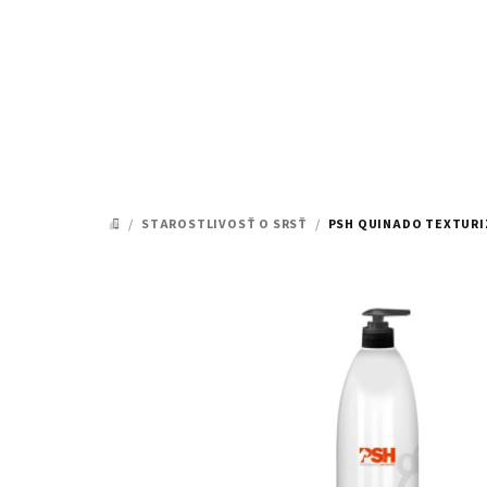
Prejsť
na
obsah
/
STAROSTLIVOSŤ O SRSŤ
/
PSH QUINADO TEXTUR
DOMOV