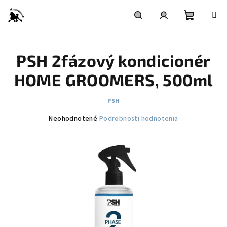
Prejsť
na
obsah
Nákupn
Hľadať
Prihlásenie
PSH 2fázový kondicionér
košík
HOME GROOMERS, 500ml
PSH
Priemerné
Neohodnotené
Podrobnosti hodnotenia
hodnotenie
produktu
je
0,0
z
5
hviezdičiek.