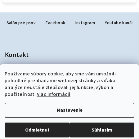
Z
Salón pre psov
Facebook
Instagram
Youtube kanál
á
p
ä
t
Kontakt
i
e
salonjulzar
@
gmail.com
Používame súbory cookie, aby sme vám umožnili
+421948190299
pohodlné prehliadanie webovej stránky a vďaka
analýze neustále zlepšovali jej funkcie, výkon a
použiteľnosť.
Viac informácií
Nastavenie
Copyright 2026
akozosalonu.sk
. Všetky práva vyhradené.
Upraviť nastavenie cookies
Odmietnuť
Súhlasím
Vytvoril Shoptet