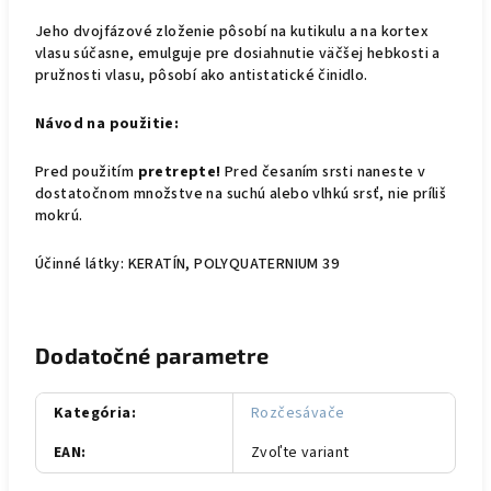
Jeho dvojfázové zloženie pôsobí na kutikulu a na kortex
vlasu súčasne, emulguje pre dosiahnutie väčšej hebkosti a
pružnosti vlasu, pôsobí ako antistatické činidlo.
Návod na použitie:
Pred použitím
pretrepte!
Pred česaním srsti naneste v
dostatočnom množstve na suchú alebo vlhkú srsť, nie príliš
mokrú.
Účinné látky: KERATÍN, POLYQUATERNIUM 39
Dodatočné parametre
Kategória
:
Rozčesávače
EAN
:
Zvoľte variant