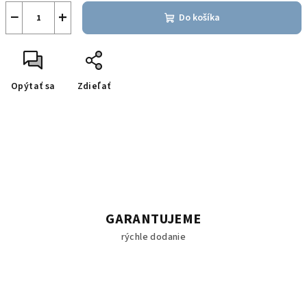
−
+
Do košíka
Opýtať sa
Zdieľať
GARANTUJEME
rýchle dodanie