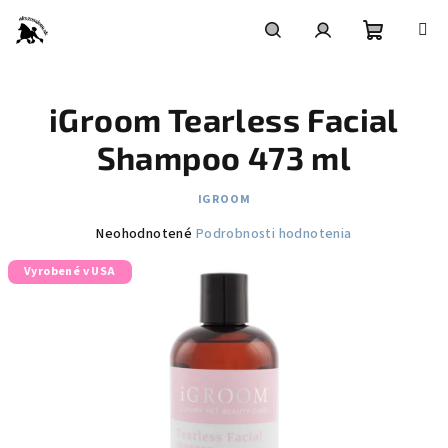
Prejsť
na
obsah
Nákupn
Hľadať
Prihlásenie
iGroom Tearless Facial
košík
Shampoo 473 ml
IGROOM
Priemerné
Neohodnotené
Podrobnosti hodnotenia
hodnotenie
Vyrobené v USA
produktu
je
0,0
z
5
hviezdičiek.