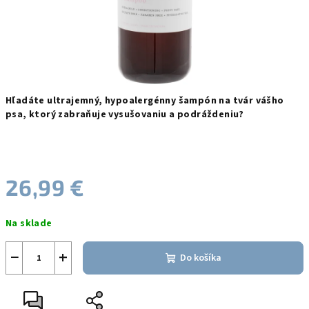
Hľadáte ultrajemný, hypoalergénny šampón na tvár vášho
psa, ktorý zabraňuje vysušovaniu a podráždeniu?
26,99 €
Jednotková
Na sklade
cena:
−
+
Do košíka