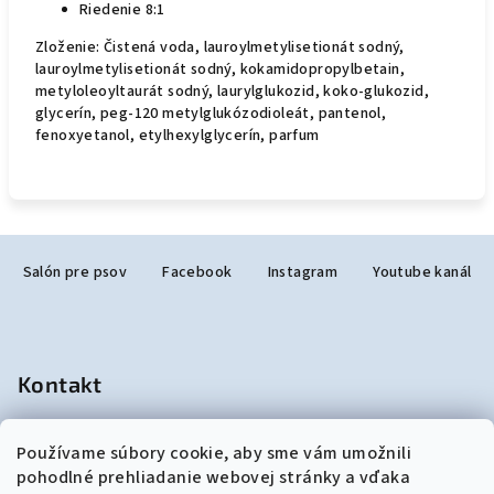
Riedenie 8:1
Zloženie: Čistená voda, lauroylmetylisetionát sodný,
lauroylmetylisetionát sodný, kokamidopropylbetain,
metyloleoyltaurát sodný, laurylglukozid, koko-glukozid,
glycerín, peg-120 metylglukózodioleát, pantenol,
fenoxyetanol, etylhexylglycerín, parfum
Z
Salón pre psov
Facebook
Instagram
Youtube kanál
á
p
ä
t
Kontakt
i
e
salonjulzar
@
gmail.com
Používame súbory cookie, aby sme vám umožnili
+421948190299
pohodlné prehliadanie webovej stránky a vďaka