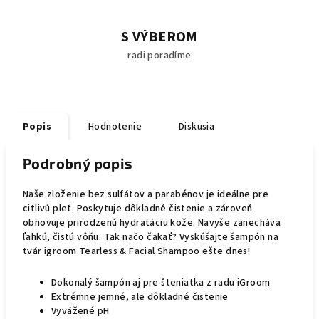
S VÝBEROM
radi poradíme
Popis
Hodnotenie
Diskusia
Podrobný popis
Naše zloženie bez sulfátov a parabénov je ideálne pre
citlivú pleť.
Poskytuje dôkladné čistenie a zároveň
obnovuje prirodzenú hydratáciu kože.
Navyše zanecháva
ľahkú, čistú vôňu.
Tak načo čakať?
Vyskúšajte šampón na
tvár igroom Tearless & Facial Shampoo ešte dnes!
Dokonalý šampón aj pre šteniatka z radu iGroom
Extrémne jemné, ale dôkladné čistenie
Vyvážené pH