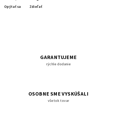
Opýtať sa
Zdieľať
GARANTUJEME
rýchle dodanie
OSOBNE SME VYSKÚŠALI
všetok tovar