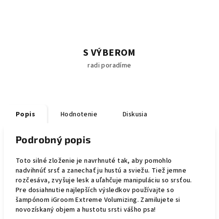
S VÝBEROM
radi poradíme
Popis
Hodnotenie
Diskusia
Podrobný popis
Toto silné zloženie je navrhnuté tak, aby pomohlo
nadvihnúť srsť a zanechať ju hustú a sviežu.
Tiež jemne
rozčesáva, zvyšuje lesk a uľahčuje manipuláciu so srsťou.
Pre dosiahnutie najlepších výsledkov používajte so
šampónom iGroom Extreme Volumizing.
Z
amilujete si
novozískaný objem a hustotu srsti vášho psa!