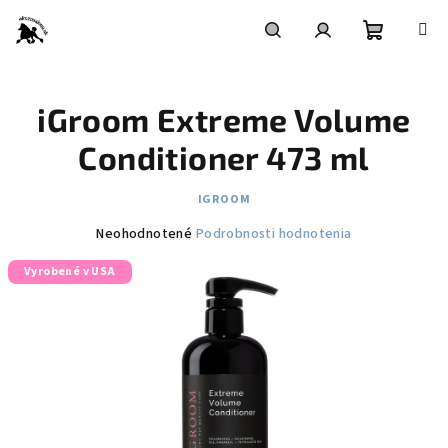
Prejsť
na
obsah
Nákupn
Hľadať
Prihlásenie
iGroom Extreme Volume
košík
Conditioner 473 ml
IGROOM
Priemerné
Neohodnotené
Podrobnosti hodnotenia
hodnotenie
Vyrobené v USA
produktu
je
0,0
z
5
hviezdičiek.