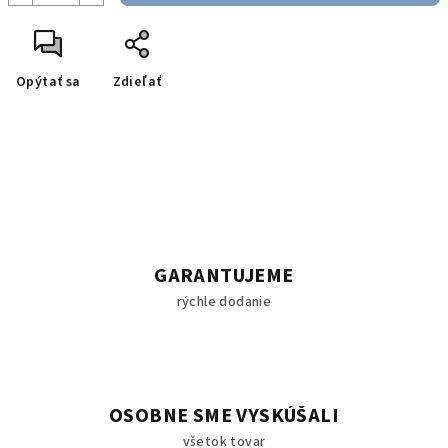
Opýtať sa
Zdieľať
GARANTUJEME
rýchle dodanie
OSOBNE SME VYSKÚŠALI
všetok tovar