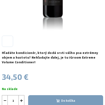
Hľadáte kondicionér, ktorý dodá srsti vášho psa extrémny
objem a hustotu?
Nehľadajte ďalej, je tu iGroom Extreme
Volume Conditioner!
34,50 €
Jednotková
Na sklade
cena:
−
+
Do košíka