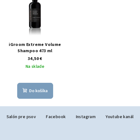
iGroom Extreme Volume
Shampoo 473 ml
34,50 €
Na sklade
Do košíka
Z
Salón pre psov
Facebook
Instagram
Youtube kanál
á
p
ä