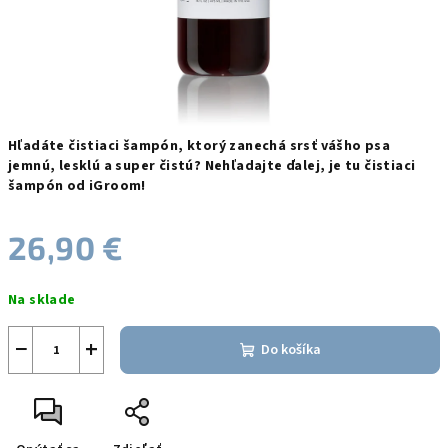
Hľadáte čistiaci šampón, ktorý zanechá srsť vášho psa
jemnú, lesklú a super čistú?
Nehľadajte ďalej, je tu čistiaci
šampón od iGroom!
26,90 €
Jednotková
Na sklade
cena:
−
+
Do košíka