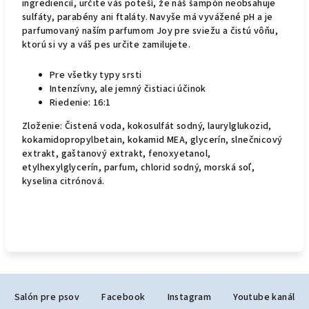
ingrediencií, určite vás poteší, že náš šampón neobsahuje
sulfáty, parabény ani ftaláty. Navyše má vyvážené pH a je
parfumovaný naším parfumom Joy pre sviežu a čistú vôňu,
ktorú si vy a váš pes určite zamilujete.
Pre všetky typy srsti
Intenzívny, ale jemný čistiaci účinok
Riedenie: 16:1
Zloženie: Čistená voda, kokosulfát sodný, laurylglukozid,
kokamidopropylbetain, kokamid MEA, glycerín, slnečnicový
extrakt, gaštanový extrakt, fenoxyetanol,
etylhexylglycerín, parfum, chlorid sodný, morská soľ,
kyselina citrónová.
Z
Salón pre psov
Facebook
Instagram
Youtube kanál
á