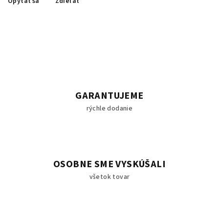
Opýtať sa
Zdieľať
GARANTUJEME
rýchle dodanie
OSOBNE SME VYSKÚŠALI
všetok tovar