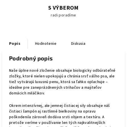
S VÝBEROM
radi poradíme
Popis
Hodnotenie
Diskusia
Podrobný popis
Naše úplne nové zloženie obsahuje biologicky odbúrateľné
zložky, ktoré nielen upokojujú a chránia srsť vášho psa, ale
tiež vytvárajú luxusnú penu, ktorá sa ľahko oplachuje –
ideálne pre zaneprázdnených strihačov a majiteľov
domácich miláčikov.
Okrem intenzívnej, ale jemnej čistiacej sily obsahuje náš
čistiaci šampón aj rastlinné bielkoviny na opravu
poškodeniía zároveň dodáva srsti objem a textúru. A
pretože veríme v používanie len tých najkvalitnejších