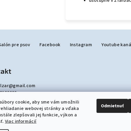
dsotupné v 2 farbác
Salón pre psov
Facebook
Instagram
Youtube kaná
akt
lzar
@
gmail.com
8190299
súbory cookie, aby sme vám umožnili
Odmietnuť
rehliadanie webovej stránky a vďaka
stále zlepšovali jej funkcie, výkon a
sť.
Viac informácií