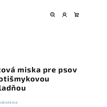
Hľadať
Prihlásenie
Nákupný
košík
tová miska pre psov
protišmykovou
ladňou
odnotenia