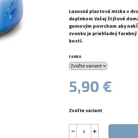
hodnotenie
produktu
Luxusná plastová miska v dv
je
doplnkom Vašej štýlové domá
0,0
gumovým povrchom aby nekĺzal
z
zvonku je priehľadný farebný 
5
kostí.
hviezdičiek.
FARBA
5,90 €
Jednotková
cena:
Zvoľte variant
−
+