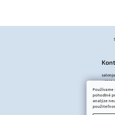
Z
á
p
ä
Kont
t
salonju
i
+42194
e
Používame 
pohodlné p
analýze neu
použiteľno