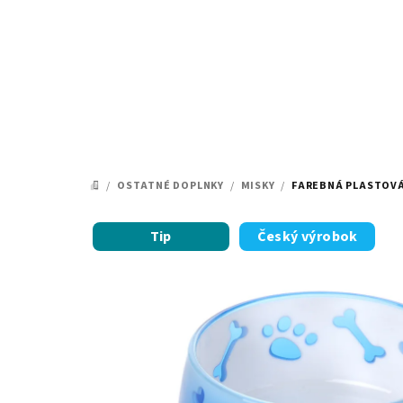
Prejsť
na
obsah
/
OSTATNÉ DOPLNKY
/
MISKY
/
FAREBNÁ PLASTOVÁ
DOMOV
Tip
Český výrobok