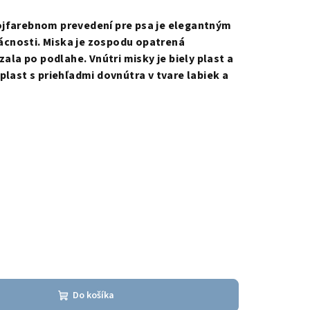
ojfarebnom prevedení pre psa je elegantným
cnosti. Miska je zospodu opatrená
a po podlahe. Vnútri misky je biely plast a
plast s priehľadmi dovnútra v tvare labiek a
Do košíka