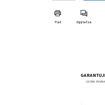
Tlač
Opýtať sa
GARANTUJ
rýchle dodan