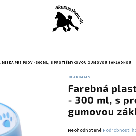
 MISKA PRE PSOV - 300 ML, S PROTIŠMYKOVOU GUMOVOU ZÁKLADŇOU
JK ANIMALS
Farebná plas
- 300 ml, s 
gumovou zák
Priemerné
Neohodnotené
Podrobnosti h