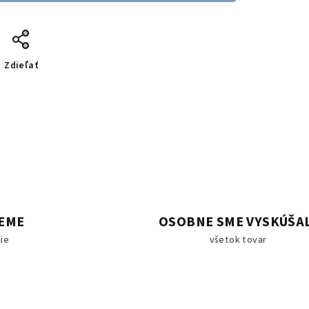
Zdieľať
EME
OSOBNE SME VYSKÚŠA
ie
všetok tovar