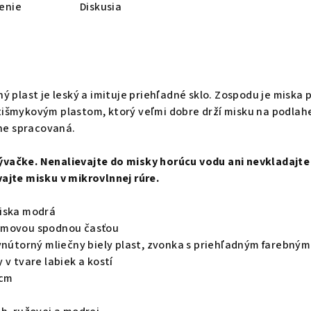
enie
Diskusia
ý plast je leský a imituje priehľadné sklo. Zospodu je miska 
išmykovým plastom, ktorý veľmi dobre drží misku na podlah
zne spracovaná.
vačke. Nenalievajte do misky horúcu vodu ani nevkladajte
ajte misku v mikrovlnnej rúre.
miska modrá
umovou spodnou časťou
 vnútorný mliečny biely plast, zvonka s priehľadným farebným
 v tvare labiek a kostí
 cm