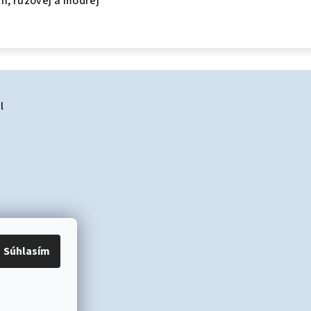
h, ružovej a modrej
l
Súhlasím