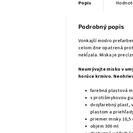
Popis
Hodnot
Podrobný popis
Vonkajší modro prefarben
celom dne opatrená prot
nekĺzala. Miska je precí
Neumývajte misku v umý
horúce krmivo. Neohriev
farebná plastová 
s protišmykovou g
dvojfarebný plast,
plastom a priehľady
priemer misky 10,5
objem 300 ml