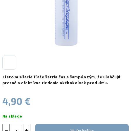
Tieto miešacie fľaše šetria čas a šampón tým, že uľahčujú
presné a efektívne riedenie akéhokoľvek produktu.
4,90 €
Jednotková
Na sklade
cena:
−
+