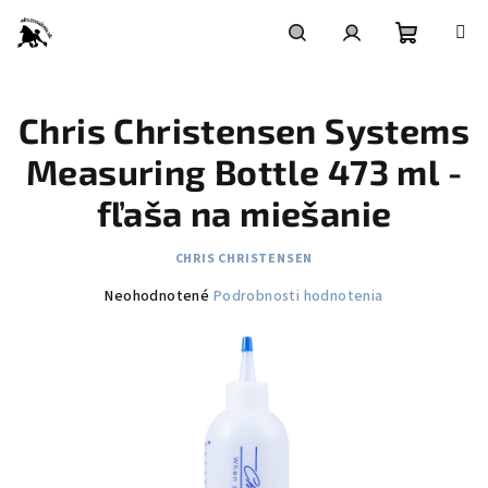
Prejsť
na
obsah
Nákupn
Hľadať
Prihlásenie
Chris Christensen Systems
košík
Measuring Bottle 473 ml -
fľaša na miešanie
CHRIS CHRISTENSEN
Priemerné
Neohodnotené
Podrobnosti hodnotenia
hodnotenie
produktu
je
0,0
z
5
hviezdičiek.