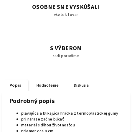
OSOBNE SME VYSKÚŠALI
všetok tovar
S VÝBEROM
radi poradíme
Popis
Hodnotenie
Diskusia
Podrobný popis
plávajúca a blikajúca hračka z termoplastickej gumy
pri náraze začne blikať
materiál s dlhou životnosťou
priemer cca 8 cm