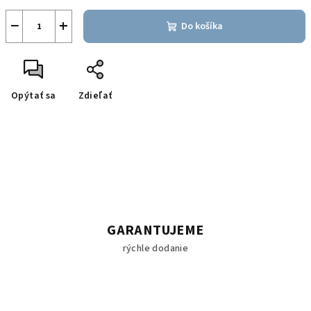
−
+
Do košíka
Opýtať sa
Zdieľať
GARANTUJEME
rýchle dodanie