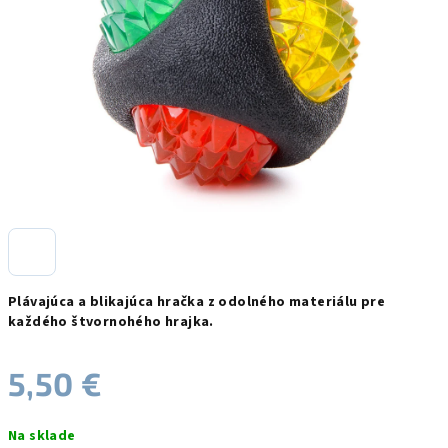
hviezdičiek.
Plávajúca a blikajúca hračka z odolného materiálu pre
každého štvornohého hrajka.
5,50 €
Jednotková
Na sklade
cena: