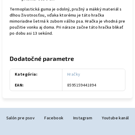
Termoplastická guma je odolný, pružný a mäkký materiál s
dlhou životnosťou, vďaka ktorému je táto hračka
mimoriadne šetrná k zubom vášho psa. Hračka je vhodná pre
použitie vonku aj doma. Pri náraze začne táto hračka blikať
po dobu asi 13 sekúnd.
Dodatočné parametre
Kategória
:
Hračky
EAN
:
8595159441894
Z
Salón pre psov
Facebook
Instagram
Youtube kanál
á
p