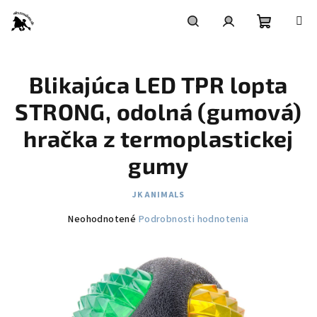
Prejsť
na
obsah
Nákupn
Hľadať
Prihlásenie
Blikajúca LED TPR lopta
košík
STRONG, odolná (gumová)
hračka z termoplastickej
gumy
JK ANIMALS
Priemerné
Neohodnotené
Podrobnosti hodnotenia
hodnotenie
produktu
je
0,0
z
5