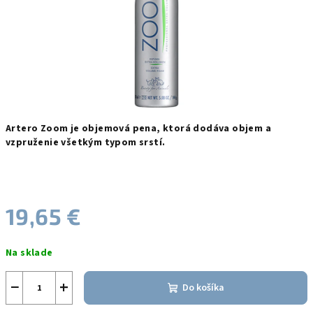
Artero Zoom je objemová pena, ktorá dodáva objem a
vzpruženie všetkým typom srstí.
19,65 €
Jednotková
Na sklade
cena:
−
+
Do košíka