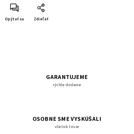
Opýtať sa
Zdieľať
GARANTUJEME
rýchle dodanie
OSOBNE SME VYSKÚŠALI
všetok tovar