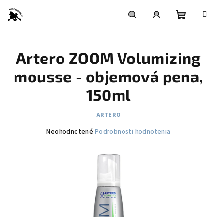
Prejsť
na
obsah
Nákupn
Hľadať
Prihlásenie
Artero ZOOM Volumizing
košík
mousse - objemová pena,
150ml
ARTERO
Priemerné
Neohodnotené
Podrobnosti hodnotenia
hodnotenie
produktu
je
0,0
z
5
hviezdičiek.