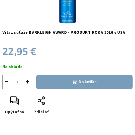
Víťaz súťaže BARKLEIGH AWARD - PRODUKT ROKA 2016 v USA.
22,95 €
Jednotková
Na sklade
cena:
−
+
Do košíka
Opýtať sa
Zdieľať