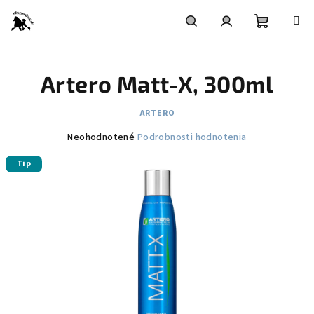
Prejsť
na
obsah
Nákupn
Hľadať
Prihlásenie
Artero Matt-X, 300ml
košík
ARTERO
Priemerné
Neohodnotené
Podrobnosti hodnotenia
hodnotenie
Tip
produktu
je
0,0
z
5
hviezdičiek.