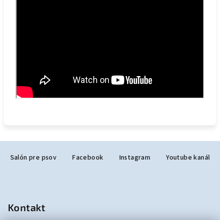
Z
Salón pre psov
Facebook
Instagram
Youtube kanál
á
p
ä
t
Kontakt
i