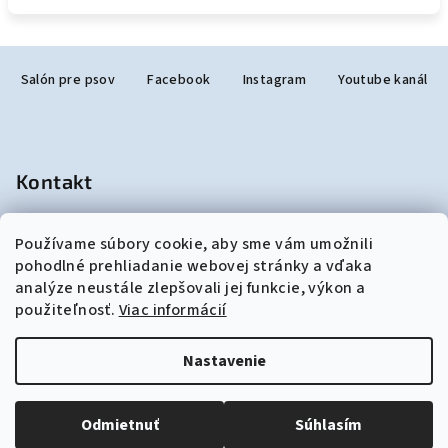
Z
Salón pre psov
Facebook
Instagram
Youtube kanál
á
p
ä
t
Kontakt
i
e
salonjulzar
@
gmail.com
Používame súbory cookie, aby sme vám umožnili
+421948190299
pohodlné prehliadanie webovej stránky a vďaka
analýze neustále zlepšovali jej funkcie, výkon a
použiteľnosť.
Viac informácií
Nastavenie
Copyright 2026
akozosalonu.sk
. Všetky práva vyhradené.
Upraviť nastavenie cookies
Odmietnuť
Súhlasím