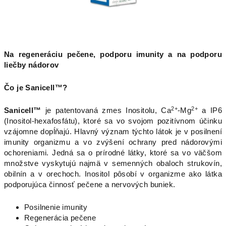
Na regeneráciu pečene, podporu imunity a na podporu
liečby nádorov
Čo je Sanicell™?
2+
2+
Sanicell™
je patentovaná zmes Inositolu, Ca
-Mg
a IP6
(Inositol-hexafosfátu), ktoré sa vo svojom pozitívnom účinku
vzájomne dopĺňajú. Hlavný význam týchto látok je v posilnení
imunity organizmu a vo zvýšení ochrany pred nádorovými
ochoreniami. Jedná sa o prírodné látky, ktoré sa vo väčšom
množstve vyskytujú najmä v semenných obaloch strukovín,
obilnín a v orechoch. Inositol pôsobí v organizme ako látka
podporujúca činnosť pečene a nervových buniek.
Posilnenie imunity
Regenerácia pečene