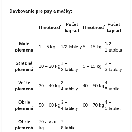
Dávkovanie pre psy a mačky:
Počet
Počet
Hmotnosť
Hmotnosť
kapsúl
kapsúl
Malé
1/2 –
1 – 5 kg
1/2 tablety
5 – 15 kg
plemená
1 tableta
Stredné
1 –
2 –
10 – 20 kg
5 – 15 kg
plemená
2 tablety
3 tablety
Veľké
3 –
4 –
30 – 40 kg
40 – 50 kg
plemená
4 tablety
5 tabliet
Obrie
3 –
4 –
50 – 60 kg
60 – 70 kg
plemená
4 tablety
5 tabliet
Obrie
70 a viac
7 –
plemená
kg
8 tabliet