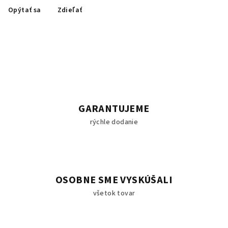
Opýtať sa
Zdieľať
GARANTUJEME
rýchle dodanie
OSOBNE SME VYSKÚŠALI
všetok tovar