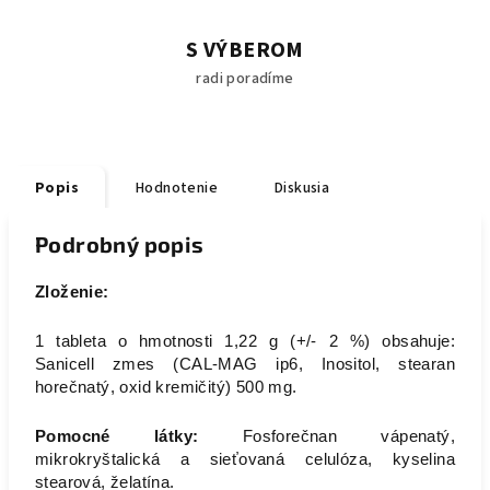
S VÝBEROM
radi poradíme
Popis
Hodnotenie
Diskusia
Podrobný popis
Zloženie:
1 tableta o hmotnosti 1,22 g (+/- 2 %) obsahuje:
Sanicell zmes (CAL-MAG ip6, Inositol, stearan
horečnatý, oxid kremičitý) 500 mg.
Pomocné látky:
Fosforečnan vápenatý,
mikrokryštalická a sieťovaná celulóza, kyselina
stearová, želatína.