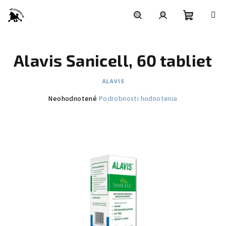
Prejsť
na
obsah
Nákupn
Hľadať
Prihlásenie
Alavis Sanicell, 60 tabliet
košík
ALAVIS
Priemerné
Neohodnotené
Podrobnosti hodnotenia
hodnotenie
produktu
je
0,0
z
5
hviezdičiek.