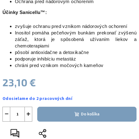
Ochrana pred nádorovým ochorením
Účinky Sanicellu™:
zvyšuje ochranu pred vznikom nádorových ochorení
Inositol pomáha pečeňovým bunkám prekonať zvýšenú
záťaž, ktorá je spôsobená užívaním liekov a
chemoterapiami
pôsobí antioxidačne a detoxikačne
podporuje inhibíciu metastáz
chráni pred vznikom močových kameňov
23,10 €
Jednotková
Odosielame do 2 pracovných dní
cena:
−
+
Do košíka